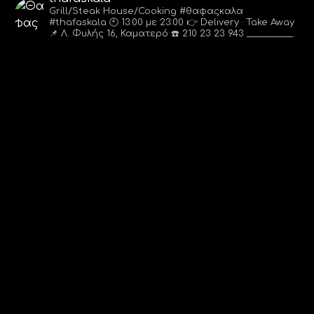
Grill/Steak House/Cooking
#θαφαςκαλα
#thafaskala
🕙 13:00 με 23:00
👉 Delivery · Take Away
📌 Λ. Φυλής 16, Καματερό
☎️ 210 23 23 943
___________